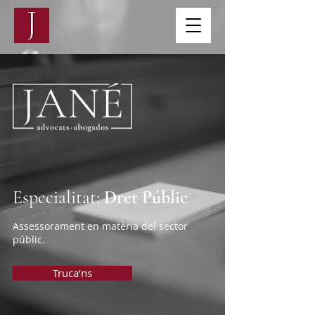
Especialitat:
Dret Públic
Assessorament en matèria del sector
públic.
Truca’ns