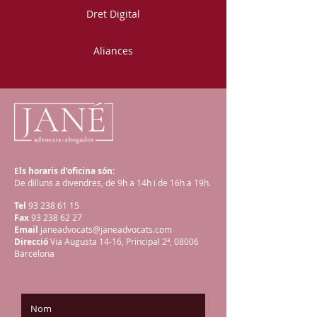
Dret Digital
Aliances
Els horaris d’oficina són:
De dilluns a divendres, de 9h a 14h i de 16h a 19h.
Tel
93 238 61 15
Fax
93 238 62 27
Email
janeadvocats@janeadvocats.com
Direcció
Via Augusta 14-16, Principal 2ª, 08006
Barcelona