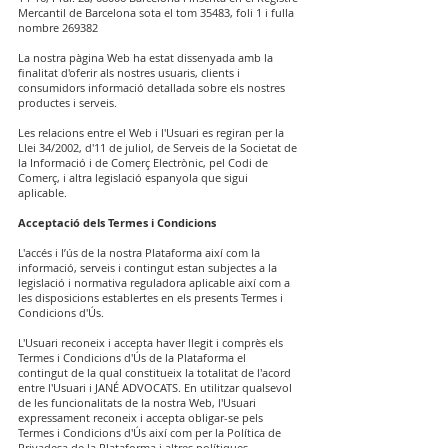
Mercantil de Barcelona sota el tom 35483, foli 1 i fulla
nombre 269382
La nostra pàgina Web ha estat dissenyada amb la
finalitat d'oferir als nostres usuaris, clients i
consumidors informació detallada sobre els nostres
productes i serveis.
Les relacions entre el Web i l'Usuari es regiran per la
Llei 34/2002, d'11 de juliol, de Serveis de la Societat de
la Informació i de Comerç Electrònic, pel Codi de
Comerç, i altra legislació espanyola que sigui
aplicable.
Acceptació dels Termes i Condicions
L'accés i l’ús de la nostra Plataforma així com la
informació, serveis i contingut estan subjectes a la
legislació i normativa reguladora aplicable així com a
les disposicions establertes en els presents Termes i
Condicions d'Ús.
L'Usuari reconeix i accepta haver llegit i comprès els
Termes i Condicions d'Ús de la Plataforma el
contingut de la qual constitueix la totalitat de l'acord
entre l'Usuari i JANÉ ADVOCATS. En utilitzar qualsevol
de les funcionalitats de la nostra Web, l'Usuari
expressament reconeix i accepta obligar-se pels
Termes i Condicions d'Ús així com per la Política de
Privadesa de la Plataforma i altres polítiques