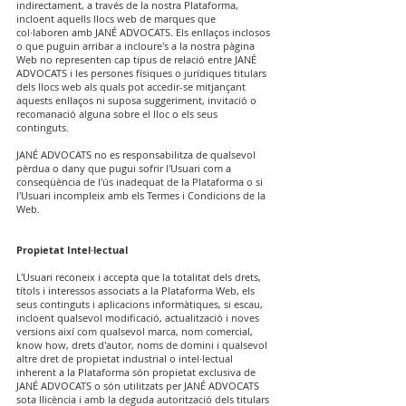
indirectament, a través de la nostra Plataforma,
incloent aquells llocs web de marques que
col·laboren amb JANÉ ADVOCATS. Els enllaços inclosos
o que puguin arribar a incloure's a la nostra pàgina
Web no representen cap tipus de relació entre JANÉ
ADVOCATS i les persones físiques o jurídiques titulars
dels llocs web als quals pot accedir-se mitjançant
aquests enllaços ni suposa suggeriment, invitació o
recomanació alguna sobre el lloc o els seus
continguts.
JANÉ ADVOCATS no es responsabilitza de qualsevol
pèrdua o dany que pugui sofrir l'Usuari com a
conseqüència de l'ús inadequat de la Plataforma o si
l'Usuari incompleix amb els Termes i Condicions de la
Web.
Propietat Intel·lectual
L'Usuari reconeix i accepta que la totalitat dels drets,
títols i interessos associats a la Plataforma Web, els
seus continguts i aplicacions informàtiques, si escau,
incloent qualsevol modificació, actualització i noves
versions així com qualsevol marca, nom comercial,
know how, drets d'autor, noms de domini i qualsevol
altre dret de propietat industrial o intel·lectual
inherent a la Plataforma són propietat exclusiva de
JANÉ ADVOCATS o són utilitzats per JANÉ ADVOCATS
sota llicència i amb la deguda autorització dels titulars