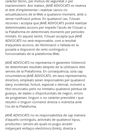
caràcter tècnic, per motius de seguretat o per
manteniment. Així mateix, JANÉ ADVOCATS es reserva
el dret d'implementar i realitzar canvis i/o
actualitzacions de la Web a qualsevol moment, amb o
sense notificació prèvia. En qualsevol cas, l'Usuari
reconeix i accepta que JANÉ ADVOCATS podrà realitzar
determinades accions per impedir l'accés de l'Usuari a
la Plataforma en determinats moments per períodes
limitats. En aquest sentit, l'Usuari accepta que JANÉ
ADVOCATS no serà responsable, com a resultat
d'aquestes accions, de l'eliminació o fallada en la
posada a disposició de certs continguts o
funcionalitats de la plataforma Web.
JANÉ ADVOCATS no representa ni garanteix l'obtenció
de determinats resultats després de la utilització dels
serveis de la Plataforma. En conseqüència, sota cap
circumstància JANÉ ADVOCATS, els seus representants,
directors, empleats seran responsables per qualsevol
dany incidental, fortuït, especial o derivat, incloent a
títol enunciatiu però no limitatiu qualsevol pèrdua de
guanys, de dades o d'oportunitats de negoci, errors
de programari, tinguin o no caràcter previsible i que
resultin o tinguin connexió directa o indirecta amb
l'ús de la Plataforma.
JANÉ ADVOCATS no es responsabilitza de cap manera
d'aquells continguts, activitats de qualsevol tipus,
productes i serveis als quals es pugui accedir
mitjançant enllaços electrònics (links), directa o