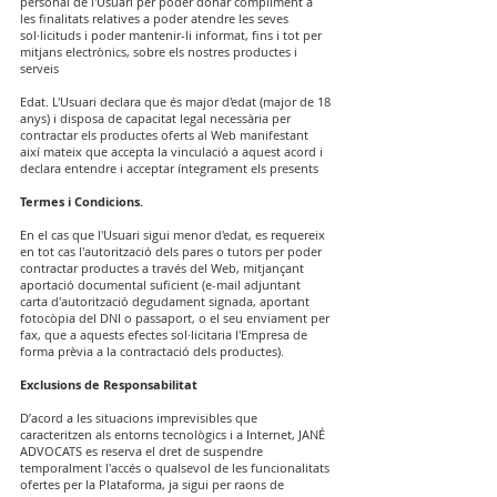
personal de l'Usuari per poder donar compliment a
les finalitats relatives a poder atendre les seves
sol·licituds i poder mantenir-li informat, fins i tot per
mitjans electrònics, sobre els nostres productes i
serveis
Edat. L'Usuari declara que és major d'edat (major de 18
anys) i disposa de capacitat legal necessària per
contractar els productes oferts al Web manifestant
així mateix que accepta la vinculació a aquest acord i
declara entendre i acceptar íntegrament els presents
Termes i Condicions.
En el cas que l'Usuari sigui menor d'edat, es requereix
en tot cas l'autorització dels pares o tutors per poder
contractar productes a través del Web, mitjançant
aportació documental suficient (e-mail adjuntant
carta d'autorització degudament signada, aportant
fotocòpia del DNI o passaport, o el seu enviament per
fax, que a aquests efectes sol·licitaria l'Empresa de
forma prèvia a la contractació dels productes).
Exclusions de Responsabilitat
D’acord a les situacions imprevisibles que
caracteritzen als entorns tecnològics i a Internet, JANÉ
ADVOCATS es reserva el dret de suspendre
temporalment l'accés o qualsevol de les funcionalitats
ofertes per la Plataforma, ja sigui per raons de