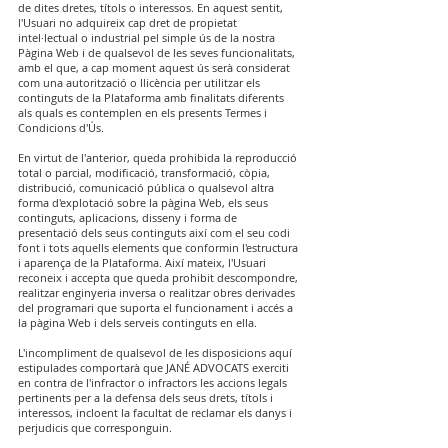
de dites dretes, títols o interessos. En aquest sentit,
l'Usuari no adquireix cap dret de propietat
intel·lectual o industrial pel simple ús de la nostra
Pàgina Web i de qualsevol de les seves funcionalitats,
amb el que, a cap moment aquest ús serà considerat
com una autorització o llicència per utilitzar els
continguts de la Plataforma amb finalitats diferents
als quals es contemplen en els presents Termes i
Condicions d'Ús.
En virtut de l'anterior, queda prohibida la reproducció
total o parcial, modificació, transformació, còpia,
distribució, comunicació pública o qualsevol altra
forma d'explotació sobre la pàgina Web, els seus
continguts, aplicacions, disseny i forma de
presentació dels seus continguts així com el seu codi
font i tots aquells elements que conformin l'estructura
i aparença de la Plataforma. Així mateix, l'Usuari
reconeix i accepta que queda prohibit descompondre,
realitzar enginyeria inversa o realitzar obres derivades
del programari que suporta el funcionament i accés a
la pàgina Web i dels serveis continguts en ella.
L'incompliment de qualsevol de les disposicions aquí
estipulades comportarà que JANÉ ADVOCATS exerciti
en contra de l'infractor o infractors les accions legals
pertinents per a la defensa dels seus drets, títols i
interessos, incloent la facultat de reclamar els danys i
perjudicis que corresponguin.