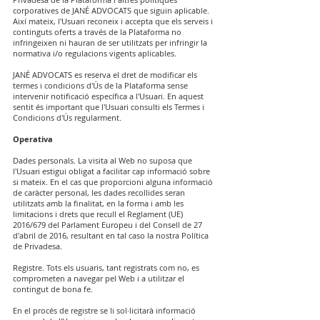
corporatives de JANÉ ADVOCATS que siguin aplicable.
Així mateix, l'Usuari reconeix i accepta que els serveis i
continguts oferts a través de la Plataforma no
infringeixen ni hauran de ser utilitzats per infringir la
normativa i/o regulacions vigents aplicables.
JANÉ ADVOCATS es reserva el dret de modificar els
termes i condicions d'Ús de la Plataforma sense
intervenir notificació específica a l'Usuari. En aquest
sentit és important que l'Usuari consulti els Termes i
Condicions d'Ús regularment.
Operativa
Dades personals. La visita al Web no suposa que
l'Usuari estigui obligat a facilitar cap informació sobre
si mateix. En el cas que proporcioni alguna informació
de caràcter personal, les dades recollides seran
utilitzats amb la finalitat, en la forma i amb les
limitacions i drets que recull el Reglament (UE)
2016/679 del Parlament Europeu i del Consell de 27
d'abril de 2016, resultant en tal caso la nostra Política
de Privadesa.
Registre. Tots els usuaris, tant registrats com no, es
comprometen a navegar pel Web i a utilitzar el
contingut de bona fe.
En el procés de registre se li sol·licitarà informació