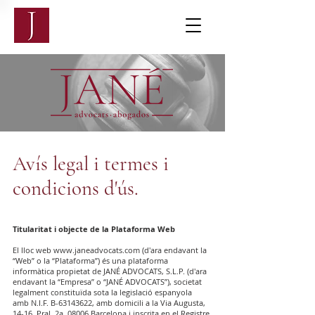
Avís legal i termes i
condicions d'ús.
Titularitat i objecte de la Plataforma Web
El lloc web
www.janeadvocats.com
(d'ara endavant la
“Web” o la “Plataforma”) és una plataforma
informàtica propietat de JANÉ ADVOCATS, S.L.P. (d'ara
endavant la “Empresa” o “JANÉ ADVOCATS”), societat
legalment constituïda sota la legislació espanyola
amb N.I.F. B-63143622, amb domicili a la Via Augusta,
14-16, Pral. 2a, 08006 Barcelona i inscrita en el Registre