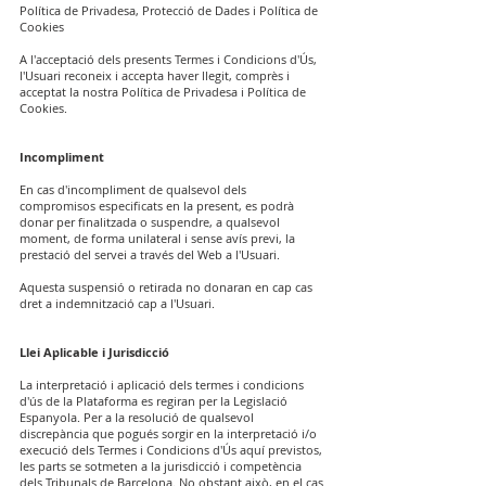
Política de Privadesa, Protecció de Dades i Política de
Cookies
A l'acceptació dels presents Termes i Condicions d'Ús,
l'Usuari reconeix i accepta haver llegit, comprès i
acceptat la nostra Política de Privadesa i Política de
Cookies.
Incompliment
En cas d'incompliment de qualsevol dels
compromisos especificats en la present, es podrà
donar per finalitzada o suspendre, a qualsevol
moment, de forma unilateral i sense avís previ, la
prestació del servei a través del Web a l'Usuari.
Aquesta suspensió o retirada no donaran en cap cas
dret a indemnització cap a l'Usuari.
Llei Aplicable i Jurisdicció
La interpretació i aplicació dels termes i condicions
d'ús de la Plataforma es regiran per la Legislació
Espanyola. Per a la resolució de qualsevol
discrepància que pogués sorgir en la interpretació i/o
execució dels Termes i Condicions d'Ús aquí previstos,
les parts se sotmeten a la jurisdicció i competència
dels Tribunals de Barcelona. No obstant això, en el cas