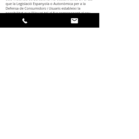
que la Legislació Espanyola o Autonòmica per a la
Defensa de Consumidors i Usuaris estableixi la
possibilitat que l'Usuari triï el fur corresponent al seu
lloc de residència, es procedirà conforme al que es
disposa en aquesta normativa.
Contacte
Per a qualsevol pregunta relacionada amb els serveis
de la nostra Plataforma i dels Termes i Condicions que
la regulen, pots posar-te en contacte mitjançant
petició escrita dirigida a les nostres oficines:
JANÉ ADVOCATS, S.L.P.
Vía Augusta, 14-16, Pral. 2a, 08006 ,Barcelona
janeadvocats@janeadvocats.com
Els horaris d’oficina són:
De dilluns a divendres, de 9h a 14h i de 16h a 19h.