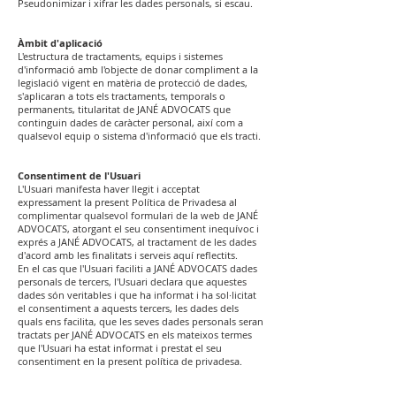
Pseudonimizar i xifrar les dades personals, si escau.
Àmbit d'aplicació
L'estructura de tractaments, equips i sistemes
d'informació amb l'objecte de donar compliment a la
legislació vigent en matèria de protecció de dades,
s'aplicaran a tots els tractaments, temporals o
permanents, titularitat de JANÉ ADVOCATS que
continguin dades de caràcter personal, així com a
qualsevol equip o sistema d'informació que els tracti.
Consentiment de l'Usuari
L'Usuari manifesta haver llegit i acceptat
expressament la present Política de Privadesa al
complimentar qualsevol formulari de la web de JANÉ
ADVOCATS, atorgant el seu consentiment inequívoc i
exprés a JANÉ ADVOCATS, al tractament de les dades
d'acord amb les finalitats i serveis aquí reflectits.
En el cas que l'Usuari faciliti a JANÉ ADVOCATS dades
personals de tercers, l'Usuari declara que aquestes
dades són veritables i que ha informat i ha sol·licitat
el consentiment a aquests tercers, les dades dels
quals ens facilita, que les seves dades personals seran
tractats per JANÉ ADVOCATS en els mateixos termes
que l'Usuari ha estat informat i prestat el seu
consentiment en la present política de privadesa.