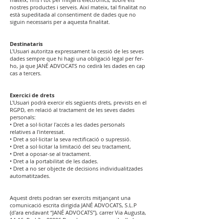
nostres productes i serveis. Així mateix, tal finalitat no
està supeditada al consentiment de dades que no
siguin necessaris per a aquesta finalitat.
Destinataris
L'Usuari autoritza expressament la cessió de les seves
dades sempre que hi hagi una obligació legal per fer-
ho, ja que JANÉ ADVOCATS no cedirà les dades en cap
cas a tercers.
Exercici de drets
L'Usuari podrà exercir els següents drets, prevists en el
RGPD, en relació al tractament de les seves dades
personals:
• Dret a sol·licitar l'accés a les dades personals
relatives a l'interessat.
• Dret a sol·licitar la seva rectificació o supressió.
• Dret a sol·licitar la limitació del seu tractament,
• Dret a oposar-se al tractament.
• Dret a la portabilitat de les dades.
• Dret a no ser objecte de decisions individualitzades
automatitzades.
Aquest drets podran ser exercits mitjançant una
comunicació escrita dirigida JANÉ ADVOCATS, S.L.P
(d'ara endavant ‘‘JANÉ ADVOCATS’’), carrer Via Augusta,