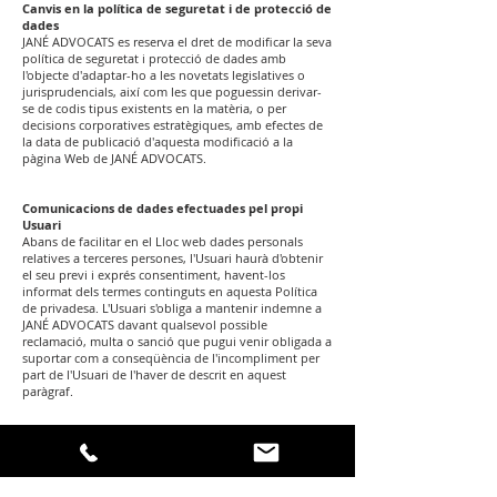
Canvis en la política de seguretat i de protecció de
dades
JANÉ ADVOCATS es reserva el dret de modificar la seva
política de seguretat i protecció de dades amb
l'objecte d'adaptar-ho a les novetats legislatives o
jurisprudencials, així com les que poguessin derivar-
se de codis tipus existents en la matèria, o per
decisions corporatives estratègiques, amb efectes de
la data de publicació d'aquesta modificació a la
pàgina Web de JANÉ ADVOCATS.
Comunicacions de dades efectuades pel propi
Usuari
Abans de facilitar en el Lloc web dades personals
relatives a terceres persones, l'Usuari haurà d'obtenir
el seu previ i exprés consentiment, havent-los
informat dels termes continguts en aquesta Política
de privadesa. L'Usuari s'obliga a mantenir indemne a
JANÉ ADVOCATS davant qualsevol possible
reclamació, multa o sanció que pugui venir obligada a
suportar com a conseqüència de l'incompliment per
part de l'Usuari de l'haver de descrit en aquest
paràgraf.