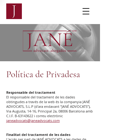
Política de Privadesa
Responsable del tractament
El responsable del tractament de les dades
obtingudes a través de la web és la companyia JANÉ
ADVOCATS, S.L.P (d'ara endavant ‘‘JANÉ ADVOCATS’’),
Via Augusta, 14-16, Principal 2a, 08006 Barcelona amb
C.I.F. B-63143622 i correu electrònic
janeadvocats@janeadvocats.com
Finalitat del tractament de les dades
L'accés per part de JANÉ ADVOCATS a les dades de