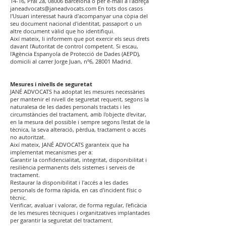
14-16, Pral 2a, 08006 Barcelona o per e-mail a l'adreça
janeadvocats@janeadvocats.com
En tots dos casos
l'Usuari interessat haurà d'acompanyar una còpia del
seu document nacional d'identitat, passaport o un
altre document vàlid que ho identifiqui.
Així mateix, li informem que pot exercir els seus drets
davant l'Autoritat de control competent. Si escau,
l'Agència Espanyola de Protecció de Dades (AEPD),
domicili al carrer Jorge Juan, nº6, 28001 Madrid.
Mesures i nivells de seguretat
JANÉ ADVOCATS ha adoptat les mesures necessàries
per mantenir el nivell de seguretat requerit, segons la
naturalesa de les dades personals tractats i les
circumstàncies del tractament, amb l'objecte d'evitar,
en la mesura del possible i sempre segons l'estat de la
tècnica, la seva alteració, pèrdua, tractament o accés
no autoritzat.
Així mateix, JANÉ ADVOCATS garanteix que ha
implementat mecanismes per a:
Garantir la confidencialitat, integritat, disponibilitat i
resiliència permanents dels sistemes i serveis de
tractament.
Restaurar la disponibilitat i l'accés a les dades
personals de forma ràpida, en cas d'incident físic o
tècnic.
Verificar, avaluar i valorar, de forma regular, l'eficàcia
de les mesures tècniques i organitzatives implantades
per garantir la seguretat del tractament.