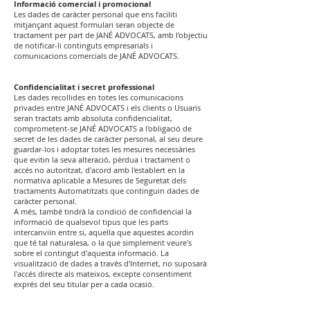
Informació comercial i promocional
Les dades de caràcter personal que ens faciliti
mitjançant aquest formulari seran objecte de
tractament per part de JANÉ ADVOCATS, amb l'objectiu
de notificar-li continguts empresarials i
comunicacions comercials de JANÉ ADVOCATS.
Confidencialitat i secret professional
Les dades recollides en totes les comunicacions
privades entre JANÉ ADVOCATS i els clients o Usuaris
seran tractats amb absoluta confidencialitat,
comprometent-se JANÉ ADVOCATS a l'obligació de
secret de les dades de caràcter personal, al seu deure
guardar-los i adoptar totes les mesures necessàries
que evitin la seva alteració, pèrdua i tractament o
accés no autoritzat, d'acord amb l'establert en la
normativa aplicable a Mesures de Seguretat dels
tractaments Automatitzats que continguin dades de
caràcter personal.
A més, també tindrà la condició de confidencial la
informació de qualsevol tipus que les parts
intercanviïn entre si, aquella que aquestes acordin
que té tal naturalesa, o la que simplement veure's
sobre el contingut d'aquesta informació. La
visualització de dades a través d'Internet, no suposarà
l'accés directe als mateixos, excepte consentiment
exprés del seu titular per a cada ocasió.