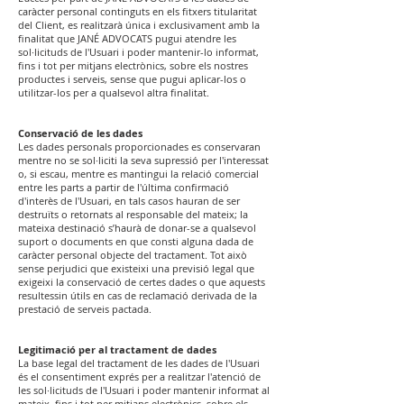
caràcter personal continguts en els fitxers titularitat
del Client, es realitzarà única i exclusivament amb la
finalitat que JANÉ ADVOCATS pugui atendre les
sol·licituds de l'Usuari i poder mantenir-lo informat,
fins i tot per mitjans electrònics, sobre els nostres
productes i serveis, sense que pugui aplicar-los o
utilitzar-los per a qualsevol altra finalitat.
Conservació de les dades
Les dades personals proporcionades es conservaran
mentre no se sol·liciti la seva supressió per l'interessat
o, si escau, mentre es mantingui la relació comercial
entre les parts a partir de l'última confirmació
d'interès de l'Usuari, en tals casos hauran de ser
destruïts o retornats al responsable del mateix; la
mateixa destinació s’haurà de donar-se a qualsevol
suport o documents en que consti alguna dada de
caràcter personal objecte del tractament. Tot això
sense perjudici que existeixi una previsió legal que
exigeixi la conservació de certes dades o que aquests
resultessin útils en cas de reclamació derivada de la
prestació de serveis pactada.
Legitimació per al tractament de dades
La base legal del tractament de les dades de l'Usuari
és el consentiment exprés per a realitzar l'atenció de
les sol·licituds de l'Usuari i poder mantenir informat al
mateix, fins i tot per mitjans electrònics, sobre els