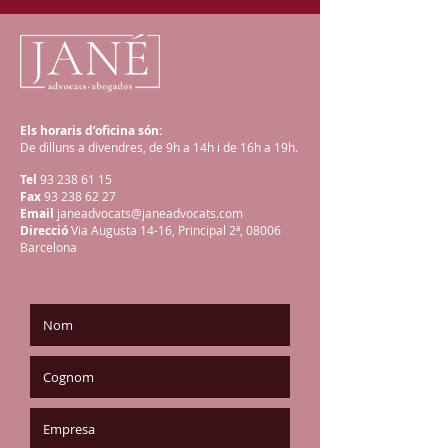
Els horaris d’oficina són:
De dilluns a divendres, de 9h a 14h i de 16h a 19h.
Tel
93 238 61 15
Fax
93 238 62 27
Email
janeadvocats@janeadvocats.com
Direcció
Via Augusta 14-16, Principal 2ª, 08006
Barcelona